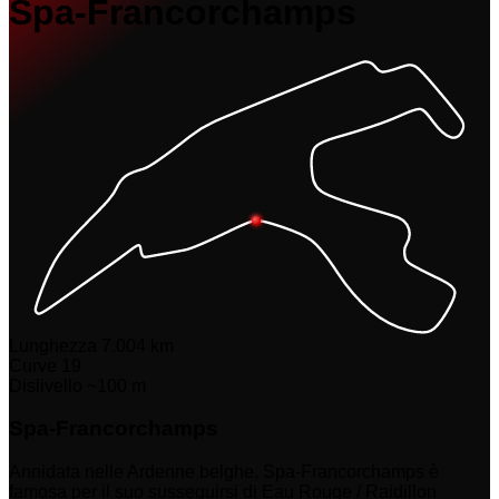
Spa-Francorchamps
Lunghezza
7.004 km
Curve
19
Dislivello
~100 m
Spa-Francorchamps
Annidata nelle Ardenne belghe, Spa-Francorchamps è
famosa per il suo susseguirsi di Eau Rouge / Raidillon