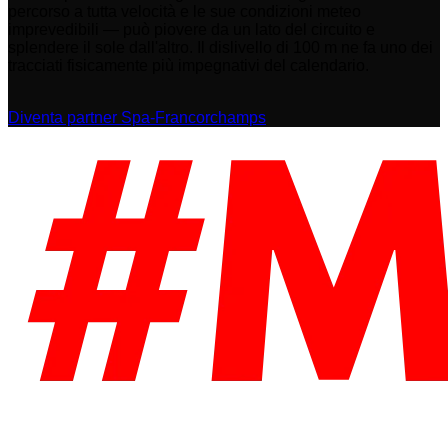
percorso a tutta velocità e le sue condizioni meteo
imprevedibili — può piovere da un lato del circuito e
splendere il sole dall'altro. Il dislivello di 100 m ne fa uno dei
tracciati fisicamente più impegnativi del calendario.
Diventa partner Spa-Francorchamps